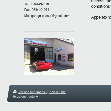
nécessita
Tel : 0344492318
conditions
Fax: 0344491974
Mail:garage.bossut@gmail.com
Appelez-no
Version imprimable
|
Plan du site
{{custom_footer}}